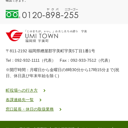
確認できます。
0
1
2
0
-
8
9
〒811-2192 福岡県糟屋郡宇美町宇美5丁目1番1号
8
-
Tel：092-932-1111（代表） Fax：092-933-7512（代表）
2
※開庁時間：月曜日から金曜日の8時30分から17時15分まで(祝
5
日、休日及び年末年始を除く)
5
ヤ
ク
町役場への行き方
バ
各課連絡先一覧
二
ゴ
窓口延長・休日の取扱業務
ー
ゴ
ー