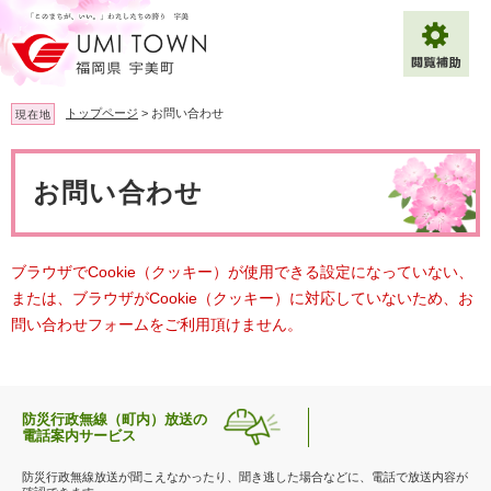
ペ
メ
ー
ニ
ジ
ュ
の
ー
先
を
トップページ
>
お問い合わせ
現在地
頭
飛
で
ば
本
拡大
文字サイズ
標準
す
し
文
お問い合わせ
。
て
背景色変更
白
黒
青
本
文
へ
Multilingual（English・中文・한글）
ブラウザでCookie（クッキー）が使用できる設定になっていない、
または、ブラウザがCookie（クッキー）に対応していないため、お
問い合わせフォームをご利用頂けません。
防災行政無線（町内）放送の
電話案内サービス
防災行政無線放送が聞こえなかったり、聞き逃した場合などに、電話で放送内容が