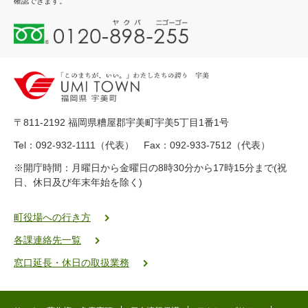
確認できます。
0
1
2
0
-
8
9
〒811-2192 福岡県糟屋郡宇美町宇美5丁目1番1号
8
-
Tel：092-932-1111（代表） Fax：092-933-7512（代表）
2
※開庁時間：月曜日から金曜日の8時30分から17時15分まで(祝
5
日、休日及び年末年始を除く)
5
ヤ
ク
町役場への行き方
バ
各課連絡先一覧
二
ゴ
窓口延長・休日の取扱業務
ー
ゴ
ー