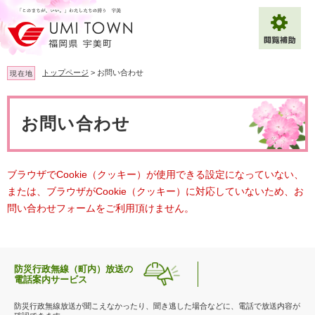
ペ
メ
ー
ニ
ジ
ュ
の
ー
先
を
トップページ
>
お問い合わせ
現在地
頭
飛
で
ば
本
拡大
文字サイズ
標準
す
し
文
お問い合わせ
。
て
背景色変更
白
黒
青
本
文
へ
Multilingual（English・中文・한글）
ブラウザでCookie（クッキー）が使用できる設定になっていない、
または、ブラウザがCookie（クッキー）に対応していないため、お
問い合わせフォームをご利用頂けません。
防災行政無線（町内）放送の
電話案内サービス
防災行政無線放送が聞こえなかったり、聞き逃した場合などに、電話で放送内容が