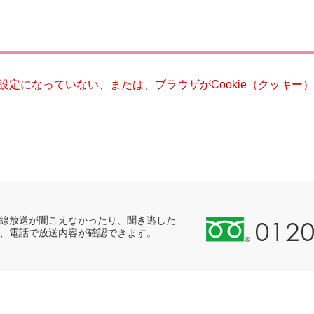
災・安全
る設定になっていない、または、ブラウザがCookie（クッキ
0
線放送が聞こえなかったり、聞き逃した
、電話で放送内容が確認できます。
1
2
0
-
8