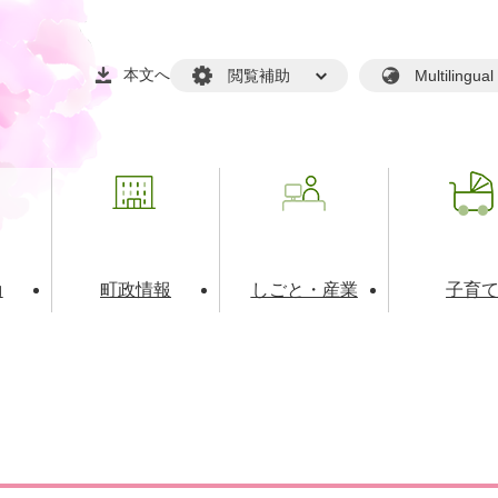
本文へ
閲覧補助
Multilin
動
町政情報
しごと・産業
子育
戸籍・マイナンバー
・生涯学習
税金・料金(個人向け）
文化・スポーツ
広報
税金（事業者向け）
境・衛生
るさと納税
上下水道
職員採用情報
・開発
人権・男女共同参画・平