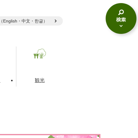
gual（English・中文・한글）
検
索
メ
ニ
ュ
ー
て
観光
とじる
とじる
とじる
和