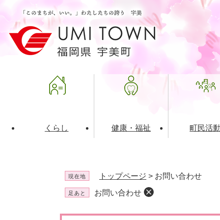
ペ
メ
ー
ニ
ジ
ュ
の
ー
先
を
頭
飛
で
ば
す
し
。
て
本
文
くらし
健康・福祉
町民活
へ
ライフインデックス
福祉・介護
地域コミュニティ
町の概要
入札・発注情報
住民票・
健康
社会教育
町政運営
産業振興
トップページ
>
お問い合わせ
現在地
保険・年金
共働・ボランティア
歴史と文化財
広告事業
ごみ・環
施設案内
企業版ふ
お問い合わせ
足あと
道路・交通・住まい
財政・管財情報
都市計画
本