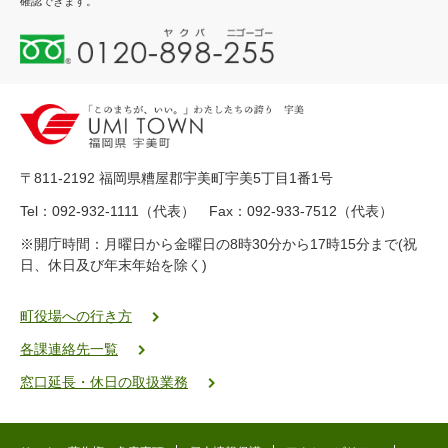
確認できます。
0
1
2
0
-
8
9
〒811-2192 福岡県糟屋郡宇美町宇美5丁目1番1号
8
-
Tel：092-932-1111（代表） Fax：092-933-7512（代表）
2
※開庁時間：月曜日から金曜日の8時30分から17時15分まで(祝
5
日、休日及び年末年始を除く)
5
ヤ
ク
町役場への行き方
バ
各課連絡先一覧
二
ゴ
窓口延長・休日の取扱業務
ー
ゴ
ー