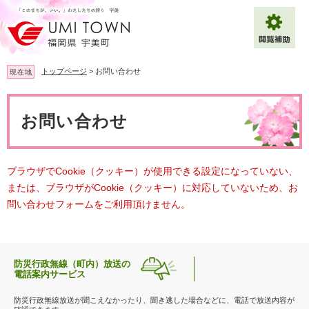
ペ
メ
ー
ニ
ジ
ュ
の
ー
先
を
トップページ
>
お問い合わせ
現在地
頭
飛
で
ば
本
拡大
文字サイズ
標準
す
し
文
お問い合わせ
。
て
背景色変更
白
黒
青
本
文
へ
Multilingual（English・中文・한글）
ブラウザでCookie（クッキー）が使用できる設定になっていない、
または、ブラウザがCookie（クッキー）に対応していないため、お
問い合わせフォームをご利用頂けません。
防災行政無線（町内）放送の
電話案内サービス
防災行政無線放送が聞こえなかったり、聞き逃した場合などに、電話で放送内容が