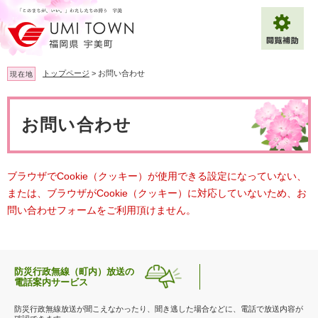
ペ
メ
ー
ニ
ジ
ュ
の
ー
先
を
トップページ
>
お問い合わせ
現在地
頭
飛
で
ば
本
拡大
文字サイズ
標準
す
し
文
お問い合わせ
。
て
背景色変更
白
黒
青
本
文
へ
Multilingual（English・中文・한글）
ブラウザでCookie（クッキー）が使用できる設定になっていない、
または、ブラウザがCookie（クッキー）に対応していないため、お
問い合わせフォームをご利用頂けません。
防災行政無線（町内）放送の
電話案内サービス
防災行政無線放送が聞こえなかったり、聞き逃した場合などに、電話で放送内容が