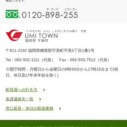
確認できます。
0
1
2
0
-
8
9
〒811-2192 福岡県糟屋郡宇美町宇美5丁目1番1号
8
-
Tel：092-932-1111（代表） Fax：092-933-7512（代表）
2
※開庁時間：月曜日から金曜日の8時30分から17時15分まで(祝
5
日、休日及び年末年始を除く)
5
ヤ
ク
町役場への行き方
バ
各課連絡先一覧
二
ゴ
窓口延長・休日の取扱業務
ー
ゴ
ー