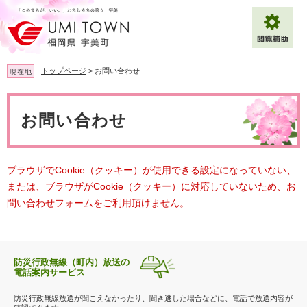
ペ
メ
ー
ニ
ジ
ュ
の
ー
先
を
トップページ
>
お問い合わせ
現在地
頭
飛
で
ば
本
拡大
文字サイズ
標準
す
し
文
お問い合わせ
。
て
背景色変更
白
黒
青
本
文
へ
Multilingual（English・中文・한글）
ブラウザでCookie（クッキー）が使用できる設定になっていない、
または、ブラウザがCookie（クッキー）に対応していないため、お
問い合わせフォームをご利用頂けません。
防災行政無線（町内）放送の
電話案内サービス
防災行政無線放送が聞こえなかったり、聞き逃した場合などに、電話で放送内容が