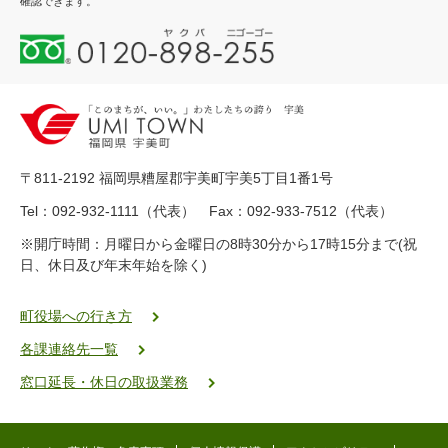
確認できます。
0
1
2
0
-
8
9
〒811-2192 福岡県糟屋郡宇美町宇美5丁目1番1号
8
-
Tel：092-932-1111（代表） Fax：092-933-7512（代表）
2
※開庁時間：月曜日から金曜日の8時30分から17時15分まで(祝
5
日、休日及び年末年始を除く)
5
ヤ
ク
町役場への行き方
バ
各課連絡先一覧
二
ゴ
窓口延長・休日の取扱業務
ー
ゴ
ー