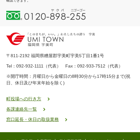
確認できます。
0
1
2
0
-
8
9
〒811-2192 福岡県糟屋郡宇美町宇美5丁目1番1号
8
-
Tel：092-932-1111（代表） Fax：092-933-7512（代表）
2
※開庁時間：月曜日から金曜日の8時30分から17時15分まで(祝
5
日、休日及び年末年始を除く)
5
ヤ
ク
町役場への行き方
バ
各課連絡先一覧
二
ゴ
窓口延長・休日の取扱業務
ー
ゴ
ー