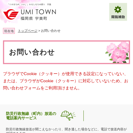
ペ
メ
ー
ニ
ジ
ュ
の
ー
先
を
トップページ
>
お問い合わせ
現在地
頭
飛
で
ば
本
拡大
文字サイズ
標準
す
し
文
お問い合わせ
。
て
背景色変更
白
黒
青
本
文
へ
Multilingual（English・中文・한글）
ブラウザでCookie（クッキー）が使用できる設定になっていない、
または、ブラウザがCookie（クッキー）に対応していないため、お
問い合わせフォームをご利用頂けません。
防災行政無線（町内）放送の
電話案内サービス
防災行政無線放送が聞こえなかったり、聞き逃した場合などに、電話で放送内容が