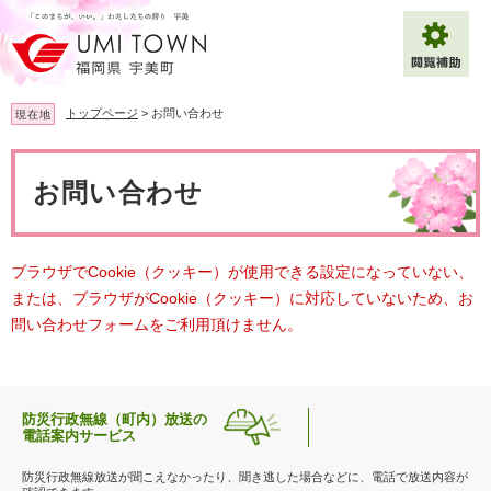
ペ
メ
ー
ニ
ジ
ュ
の
ー
先
を
トップページ
>
お問い合わせ
現在地
頭
飛
で
ば
本
拡大
文字サイズ
標準
す
し
文
お問い合わせ
。
て
背景色変更
白
黒
青
本
文
へ
Multilingual（English・中文・한글）
ブラウザでCookie（クッキー）が使用できる設定になっていない、
または、ブラウザがCookie（クッキー）に対応していないため、お
問い合わせフォームをご利用頂けません。
防災行政無線（町内）放送の
電話案内サービス
防災行政無線放送が聞こえなかったり、聞き逃した場合などに、電話で放送内容が