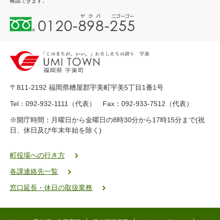
確認できます。
0
1
2
0
-
8
9
〒811-2192 福岡県糟屋郡宇美町宇美5丁目1番1号
8
-
Tel：092-932-1111（代表） Fax：092-933-7512（代表）
2
※開庁時間：月曜日から金曜日の8時30分から17時15分まで(祝
5
日、休日及び年末年始を除く)
5
ヤ
ク
町役場への行き方
バ
各課連絡先一覧
二
ゴ
窓口延長・休日の取扱業務
ー
ゴ
ー