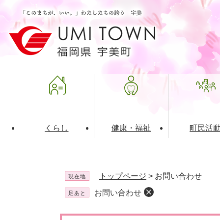
ペ
メ
ー
ニ
ジ
ュ
の
ー
先
を
頭
飛
で
ば
す
し
。
て
本
文
くらし
健康・福祉
町民活
へ
ライフインデックス
福祉・介護
地域コミュニティ
町の概要
入札・発注情報
住民票・
健康
社会教育
町政運営
産業振興
トップページ
>
お問い合わせ
現在地
保険・年金
共働・ボランティア
歴史と文化財
広告事業
ごみ・環
施設案内
企業版ふ
お問い合わせ
足あと
道路・交通・住まい
財政・管財情報
都市計画
本