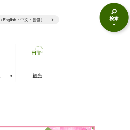
gual（English・中文・한글）
検
索
メ
ニ
ュ
ー
て
観光
とじる
とじる
とじる
和