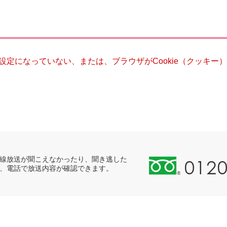
災・安全
る設定になっていない、または、ブラウザがCookie（クッキ
0
線放送が聞こえなかったり、聞き逃した
、電話で放送内容が確認できます。
1
2
0
-
8