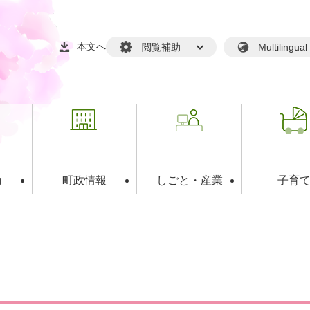
本文へ
閲覧補助
Multilin
動
町政情報
しごと・産業
子育
戸籍・マイナンバー
・生涯学習
税金・料金(個人向け）
文化・スポーツ
広報
税金（事業者向け）
境・衛生
るさと納税
上下水道
職員採用情報
・開発
人権・男女共同参画・平