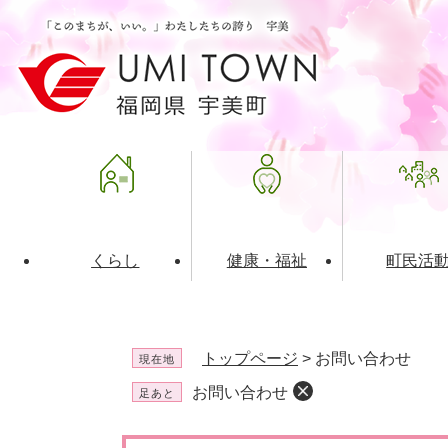
ペ
メ
ー
ニ
ジ
ュ
の
ー
先
を
頭
飛
で
ば
す
し
。
て
本
文
くらし
健康・福祉
町民活
へ
ライフインデックス
福祉・介護
地域コミュニティ
町の概要
入札・発注情報
住民票・
健康
社会教育
町政運営
産業振興
トップページ
>
お問い合わせ
現在地
保険・年金
共働・ボランティア
歴史と文化財
広告事業
ごみ・環
施設案内
企業版ふ
お問い合わせ
足あと
道路・交通・住まい
財政・管財情報
都市計画
本