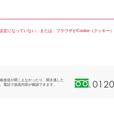
災・安全
る設定になっていない、または、ブラウザがCookie（クッキ
0
線放送が聞こえなかったり、聞き逃した
、電話で放送内容が確認できます。
1
2
0
-
8