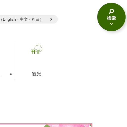
gual（English・中文・한글）
検
索
メ
ニ
ュ
ー
て
観光
とじる
とじる
とじる
和