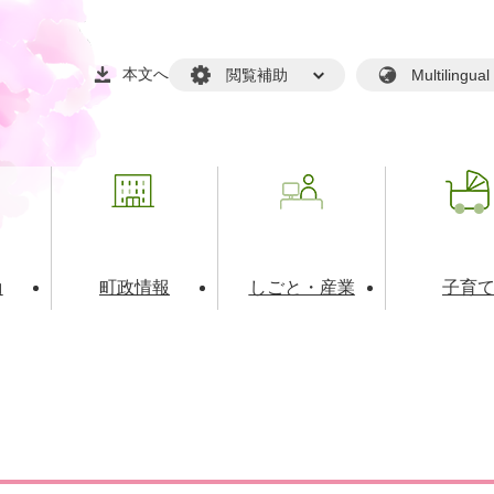
本文へ
閲覧補助
Multilin
動
町政情報
しごと・産業
子育
戸籍・マイナンバー
・生涯学習
税金・料金(個人向け）
文化・スポーツ
広報
税金（事業者向け）
境・衛生
るさと納税
上下水道
職員採用情報
・開発
人権・男女共同参画・平