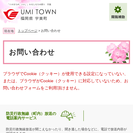
ペ
メ
ー
ニ
ジ
ュ
の
ー
先
を
トップページ
>
お問い合わせ
現在地
頭
飛
で
ば
本
拡大
文字サイズ
標準
す
し
文
お問い合わせ
。
て
背景色変更
白
黒
青
本
文
へ
Multilingual（English・中文・한글）
ブラウザでCookie（クッキー）が使用できる設定になっていない、
または、ブラウザがCookie（クッキー）に対応していないため、お
問い合わせフォームをご利用頂けません。
防災行政無線（町内）放送の
電話案内サービス
防災行政無線放送が聞こえなかったり、聞き逃した場合などに、電話で放送内容が