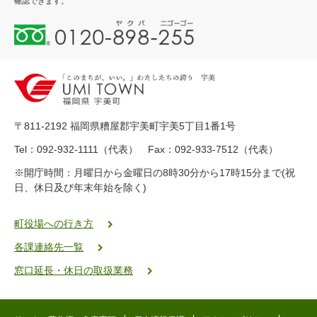
確認できます。
0
1
2
0
-
8
9
〒811-2192 福岡県糟屋郡宇美町宇美5丁目1番1号
8
-
Tel：092-932-1111（代表） Fax：092-933-7512（代表）
2
※開庁時間：月曜日から金曜日の8時30分から17時15分まで(祝
5
日、休日及び年末年始を除く)
5
ヤ
ク
町役場への行き方
バ
各課連絡先一覧
二
ゴ
窓口延長・休日の取扱業務
ー
ゴ
ー