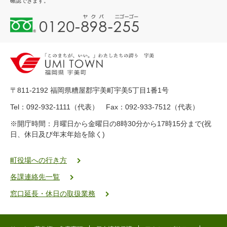
確認できます。
0
1
2
0
-
8
9
〒811-2192 福岡県糟屋郡宇美町宇美5丁目1番1号
8
-
Tel：092-932-1111（代表） Fax：092-933-7512（代表）
2
※開庁時間：月曜日から金曜日の8時30分から17時15分まで(祝
5
日、休日及び年末年始を除く)
5
ヤ
ク
町役場への行き方
バ
各課連絡先一覧
二
ゴ
窓口延長・休日の取扱業務
ー
ゴ
ー