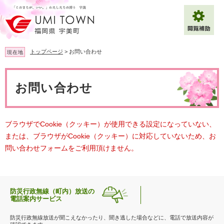
ペ
メ
ー
ニ
ジ
ュ
の
ー
先
を
トップページ
>
お問い合わせ
現在地
頭
飛
で
ば
本
拡大
文字サイズ
標準
す
し
文
お問い合わせ
。
て
背景色変更
白
黒
青
本
文
へ
Multilingual（English・中文・한글）
ブラウザでCookie（クッキー）が使用できる設定になっていない、
または、ブラウザがCookie（クッキー）に対応していないため、お
問い合わせフォームをご利用頂けません。
防災行政無線（町内）放送の
電話案内サービス
防災行政無線放送が聞こえなかったり、聞き逃した場合などに、電話で放送内容が