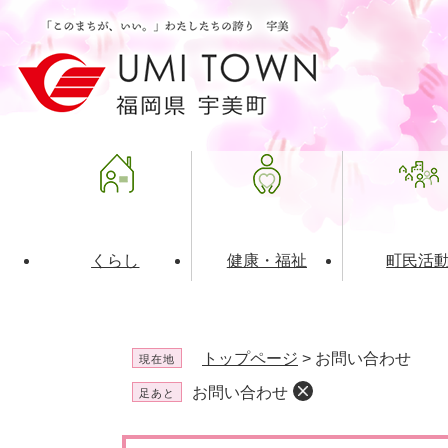
ペ
メ
ー
ニ
ジ
ュ
の
ー
先
を
頭
飛
で
ば
す
し
。
て
本
文
くらし
健康・福祉
町民活
へ
ライフインデックス
福祉・介護
地域コミュニティ
町の概要
入札・発注情報
住民票・
健康
社会教育
町政運営
産業振興
トップページ
>
お問い合わせ
現在地
保険・年金
共働・ボランティア
歴史と文化財
広告事業
ごみ・環
施設案内
企業版ふ
お問い合わせ
足あと
道路・交通・住まい
財政・管財情報
都市計画
本