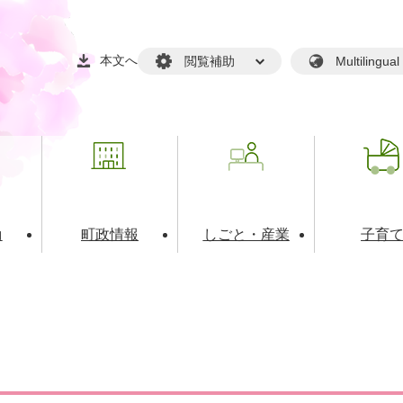
本文へ
閲覧補助
Multilin
動
町政情報
しごと・産業
子育
戸籍・マイナンバー
・生涯学習
税金・料金(個人向け）
文化・スポーツ
広報
税金（事業者向け）
境・衛生
るさと納税
上下水道
職員採用情報
・開発
人権・男女共同参画・平