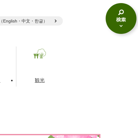
gual（English・中文・한글）
検
索
メ
ニ
ュ
ー
て
観光
とじる
とじる
とじる
和