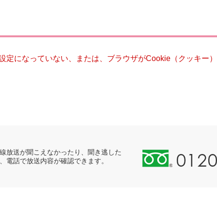
災・安全
る設定になっていない、または、ブラウザがCookie（クッキ
0
線放送が聞こえなかったり、聞き逃した
、電話で放送内容が確認できます。
1
2
0
-
8