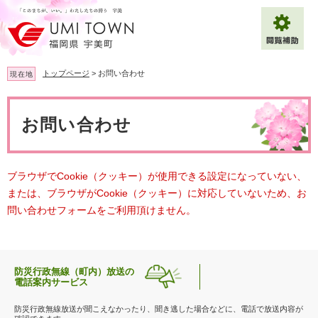
ペ
メ
ー
ニ
ジ
ュ
の
ー
先
を
トップページ
>
お問い合わせ
現在地
頭
飛
で
ば
本
拡大
文字サイズ
標準
す
し
文
お問い合わせ
。
て
背景色変更
白
黒
青
本
文
へ
Multilingual（English・中文・한글）
ブラウザでCookie（クッキー）が使用できる設定になっていない、
または、ブラウザがCookie（クッキー）に対応していないため、お
問い合わせフォームをご利用頂けません。
防災行政無線（町内）放送の
電話案内サービス
防災行政無線放送が聞こえなかったり、聞き逃した場合などに、電話で放送内容が