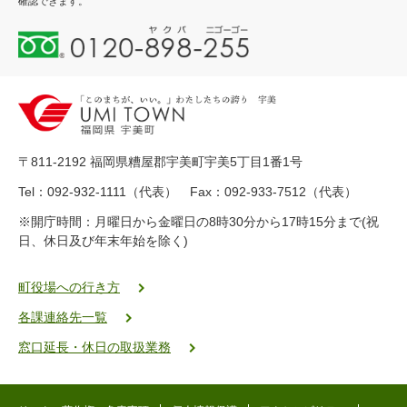
確認できます。
0
1
2
0
-
8
9
〒811-2192 福岡県糟屋郡宇美町宇美5丁目1番1号
8
-
Tel：092-932-1111（代表） Fax：092-933-7512（代表）
2
※開庁時間：月曜日から金曜日の8時30分から17時15分まで(祝
5
日、休日及び年末年始を除く)
5
ヤ
ク
町役場への行き方
バ
各課連絡先一覧
二
ゴ
窓口延長・休日の取扱業務
ー
ゴ
ー