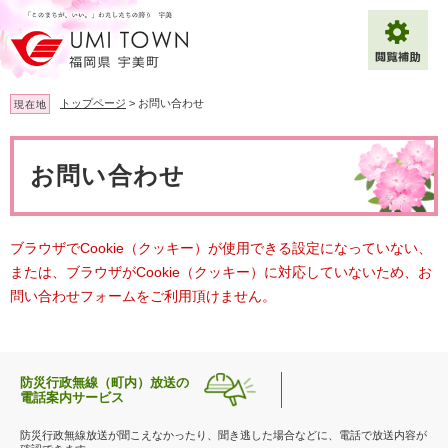
ペ
メ
ー
ニ
ジ
ュ
の
ー
先
を
トップページ
>
お問い合わせ
現在地
頭
飛
で
ば
本
拡大
文字サイズ
標準
す
し
文
お問い合わせ
。
て
背景色変更
白
黒
青
本
文
へ
Multilingual（English・中文・한글）
ブラウザでCookie（クッキー）が使用できる設定になっていない、
または、ブラウザがCookie（クッキー）に対応していないため、お
問い合わせフォームをご利用頂けません。
防災行政無線（町内）放送の
電話案内サービス
防災行政無線放送が聞こえなかったり、聞き逃した場合などに、電話で放送内容が