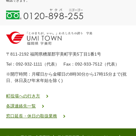
確認できます。
0
1
2
0
-
8
9
〒811-2192 福岡県糟屋郡宇美町宇美5丁目1番1号
8
-
Tel：092-932-1111（代表） Fax：092-933-7512（代表）
2
※開庁時間：月曜日から金曜日の8時30分から17時15分まで(祝
5
日、休日及び年末年始を除く)
5
ヤ
ク
町役場への行き方
バ
各課連絡先一覧
二
ゴ
窓口延長・休日の取扱業務
ー
ゴ
ー