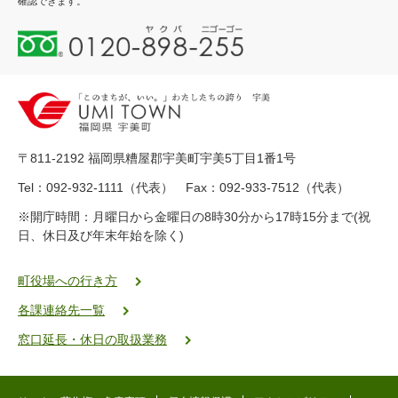
確認できます。
0
1
2
0
-
8
9
〒811-2192 福岡県糟屋郡宇美町宇美5丁目1番1号
8
-
Tel：092-932-1111（代表） Fax：092-933-7512（代表）
2
※開庁時間：月曜日から金曜日の8時30分から17時15分まで(祝
5
日、休日及び年末年始を除く)
5
ヤ
ク
町役場への行き方
バ
各課連絡先一覧
二
ゴ
窓口延長・休日の取扱業務
ー
ゴ
ー