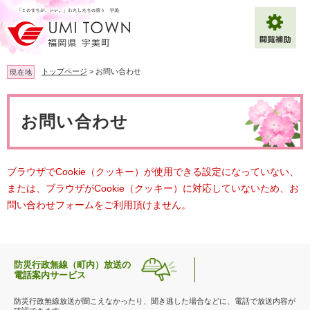
ペ
メ
ー
ニ
ジ
ュ
の
ー
先
を
トップページ
>
お問い合わせ
現在地
頭
飛
で
ば
本
拡大
文字サイズ
標準
す
し
文
お問い合わせ
。
て
背景色変更
白
黒
青
本
文
へ
Multilingual（English・中文・한글）
ブラウザでCookie（クッキー）が使用できる設定になっていない、
または、ブラウザがCookie（クッキー）に対応していないため、お
問い合わせフォームをご利用頂けません。
防災行政無線（町内）放送の
電話案内サービス
防災行政無線放送が聞こえなかったり、聞き逃した場合などに、電話で放送内容が