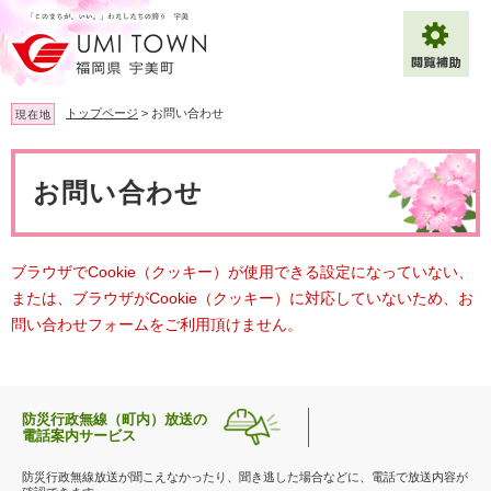
ペ
メ
ー
ニ
ジ
ュ
の
ー
先
を
トップページ
>
お問い合わせ
現在地
頭
飛
で
ば
本
拡大
文字サイズ
標準
す
し
文
お問い合わせ
。
て
背景色変更
白
黒
青
本
文
へ
Multilingual（English・中文・한글）
ブラウザでCookie（クッキー）が使用できる設定になっていない、
または、ブラウザがCookie（クッキー）に対応していないため、お
問い合わせフォームをご利用頂けません。
防災行政無線（町内）放送の
電話案内サービス
防災行政無線放送が聞こえなかったり、聞き逃した場合などに、電話で放送内容が