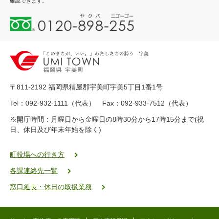
確認できます。
0
1
2
0
-
8
9
〒811-2192 福岡県糟屋郡宇美町宇美5丁目1番1号
8
-
Tel：092-932-1111（代表） Fax：092-933-7512（代表）
2
※開庁時間：月曜日から金曜日の8時30分から17時15分まで(祝
5
日、休日及び年末年始を除く)
5
ヤ
ク
町役場への行き方
バ
各課連絡先一覧
二
ゴ
窓口延長・休日の取扱業務
ー
ゴ
ー