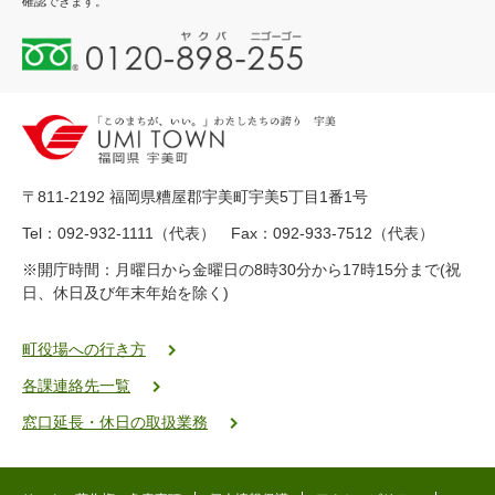
確認できます。
0
1
2
0
-
8
9
〒811-2192 福岡県糟屋郡宇美町宇美5丁目1番1号
8
-
Tel：092-932-1111（代表） Fax：092-933-7512（代表）
2
※開庁時間：月曜日から金曜日の8時30分から17時15分まで(祝
5
日、休日及び年末年始を除く)
5
ヤ
ク
町役場への行き方
バ
各課連絡先一覧
二
ゴ
窓口延長・休日の取扱業務
ー
ゴ
ー