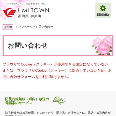
ペ
メ
ー
ニ
ジ
ュ
の
ー
先
を
トップページ
>
お問い合わせ
現在地
頭
飛
で
ば
本
拡大
文字サイズ
標準
す
し
文
お問い合わせ
。
て
背景色変更
白
黒
青
本
文
へ
Multilingual（English・中文・한글）
ブラウザでCookie（クッキー）が使用できる設定になっていない、
または、ブラウザがCookie（クッキー）に対応していないため、お
問い合わせフォームをご利用頂けません。
防災行政無線（町内）放送の
電話案内サービス
防災行政無線放送が聞こえなかったり、聞き逃した場合などに、電話で放送内容が