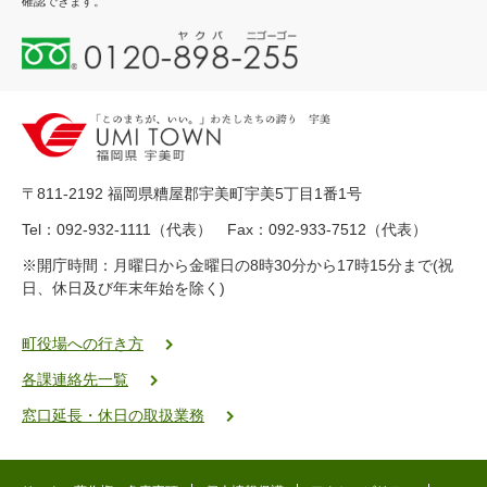
確認できます。
0
1
2
0
-
8
9
〒811-2192 福岡県糟屋郡宇美町宇美5丁目1番1号
8
-
Tel：092-932-1111（代表） Fax：092-933-7512（代表）
2
※開庁時間：月曜日から金曜日の8時30分から17時15分まで(祝
5
日、休日及び年末年始を除く)
5
ヤ
ク
町役場への行き方
バ
各課連絡先一覧
二
ゴ
窓口延長・休日の取扱業務
ー
ゴ
ー