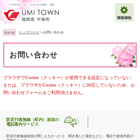
ペ
メ
ー
ニ
ジ
ュ
の
ー
先
を
トップページ
>
お問い合わせ
現在地
頭
飛
で
ば
本
拡大
文字サイズ
標準
す
し
文
お問い合わせ
。
て
背景色変更
白
黒
青
本
文
へ
Multilingual（English・中文・한글）
ブラウザでCookie（クッキー）が使用できる設定になっていない、
または、ブラウザがCookie（クッキー）に対応していないため、お
問い合わせフォームをご利用頂けません。
防災行政無線（町内）放送の
電話案内サービス
防災行政無線放送が聞こえなかったり、聞き逃した場合などに、電話で放送内容が