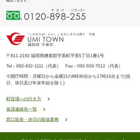
確認できます。
0
1
2
0
-
8
9
〒811-2192 福岡県糟屋郡宇美町宇美5丁目1番1号
8
-
Tel：092-932-1111（代表） Fax：092-933-7512（代表）
2
※開庁時間：月曜日から金曜日の8時30分から17時15分まで(祝
5
日、休日及び年末年始を除く)
5
ヤ
ク
町役場への行き方
バ
各課連絡先一覧
二
ゴ
窓口延長・休日の取扱業務
ー
ゴ
ー