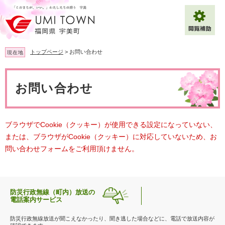
ペ
メ
ー
ニ
ジ
ュ
の
ー
先
を
トップページ
>
お問い合わせ
現在地
頭
飛
で
ば
本
拡大
文字サイズ
標準
す
し
文
お問い合わせ
。
て
背景色変更
白
黒
青
本
文
へ
Multilingual（English・中文・한글）
ブラウザでCookie（クッキー）が使用できる設定になっていない、
または、ブラウザがCookie（クッキー）に対応していないため、お
問い合わせフォームをご利用頂けません。
防災行政無線（町内）放送の
電話案内サービス
防災行政無線放送が聞こえなかったり、聞き逃した場合などに、電話で放送内容が