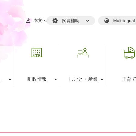
本文へ
閲覧補助
Multilin
動
町政情報
しごと・産業
子育
戸籍・マイナンバー
・生涯学習
税金・料金(個人向け）
文化・スポーツ
広報
税金（事業者向け）
境・衛生
るさと納税
上下水道
職員採用情報
・開発
人権・男女共同参画・平