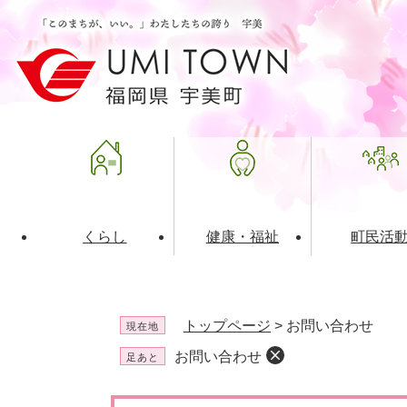
ペ
メ
ー
ニ
ジ
ュ
の
ー
先
を
頭
飛
で
ば
す
し
。
て
本
文
くらし
健康・福祉
町民活
へ
ライフインデックス
福祉・介護
地域コミュニティ
町の概要
入札・発注情報
住民票・
健康
社会教育
町政運営
産業振興
トップページ
>
お問い合わせ
現在地
保険・年金
共働・ボランティア
歴史と文化財
広告事業
ごみ・環
施設案内
企業版ふ
お問い合わせ
足あと
道路・交通・住まい
財政・管財情報
都市計画
本