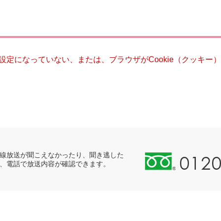
災・安全
る設定になっていない、または、ブラウザがCookie（クッキ
0
線放送が聞こえなかったり、聞き逃した
、電話で放送内容が確認できます。
1
2
0
-
8