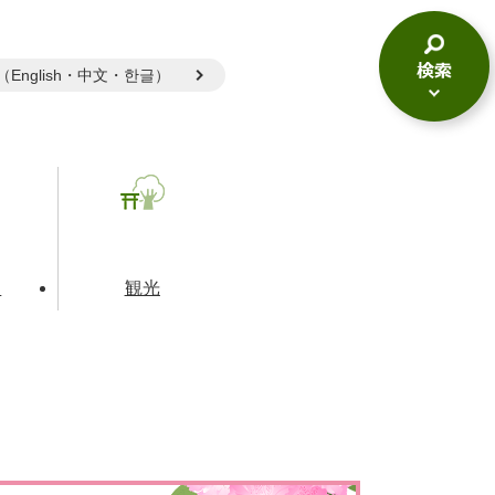
gual（English・中文・한글）
検
索
メ
ニ
ュ
ー
て
観光
とじる
とじる
とじる
和