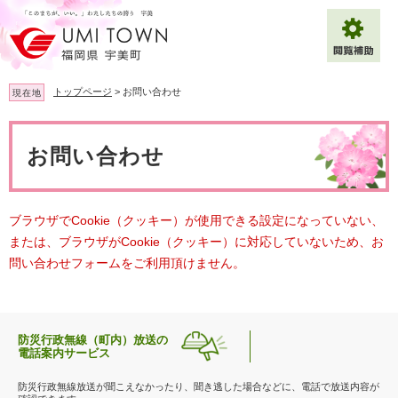
ペ
メ
ー
ニ
ジ
ュ
の
ー
先
を
トップページ
>
お問い合わせ
現在地
頭
飛
で
ば
本
拡大
文字サイズ
標準
す
し
文
お問い合わせ
。
て
背景色変更
白
黒
青
本
文
へ
Multilingual（English・中文・한글）
ブラウザでCookie（クッキー）が使用できる設定になっていない、
または、ブラウザがCookie（クッキー）に対応していないため、お
問い合わせフォームをご利用頂けません。
防災行政無線（町内）放送の
電話案内サービス
防災行政無線放送が聞こえなかったり、聞き逃した場合などに、電話で放送内容が