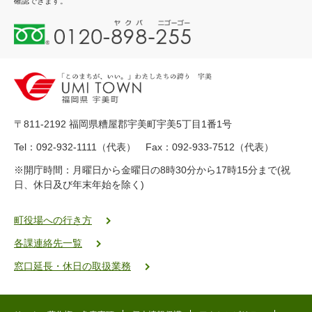
確認できます。
0
1
2
0
-
8
9
〒811-2192 福岡県糟屋郡宇美町宇美5丁目1番1号
8
-
Tel：092-932-1111（代表） Fax：092-933-7512（代表）
2
※開庁時間：月曜日から金曜日の8時30分から17時15分まで(祝
5
日、休日及び年末年始を除く)
5
ヤ
ク
町役場への行き方
バ
各課連絡先一覧
二
ゴ
窓口延長・休日の取扱業務
ー
ゴ
ー