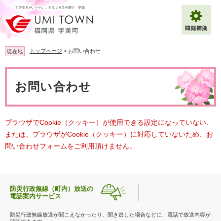
ペ
メ
ー
ニ
ジ
ュ
の
ー
先
を
トップページ
>
お問い合わせ
現在地
頭
飛
で
ば
本
拡大
文字サイズ
標準
す
し
文
お問い合わせ
。
て
背景色変更
白
黒
青
本
文
へ
Multilingual（English・中文・한글）
ブラウザでCookie（クッキー）が使用できる設定になっていない、
または、ブラウザがCookie（クッキー）に対応していないため、お
問い合わせフォームをご利用頂けません。
防災行政無線（町内）放送の
電話案内サービス
防災行政無線放送が聞こえなかったり、聞き逃した場合などに、電話で放送内容が