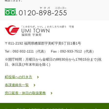
確認できます。
0
1
2
0
-
8
9
〒811-2192 福岡県糟屋郡宇美町宇美5丁目1番1号
8
-
Tel：092-932-1111（代表） Fax：092-933-7512（代表）
2
※開庁時間：月曜日から金曜日の8時30分から17時15分まで(祝
5
日、休日及び年末年始を除く)
5
ヤ
ク
町役場への行き方
バ
各課連絡先一覧
二
ゴ
窓口延長・休日の取扱業務
ー
ゴ
ー