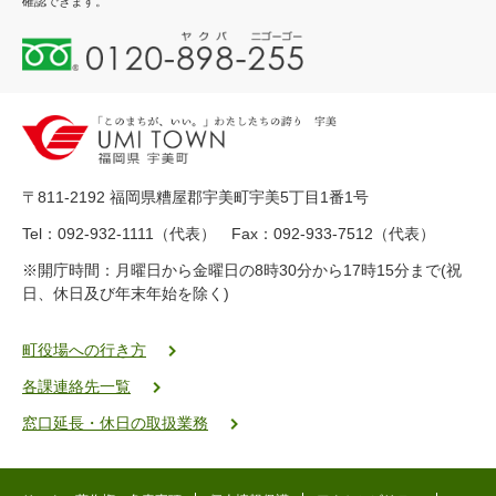
確認できます。
0
1
2
0
-
8
9
〒811-2192 福岡県糟屋郡宇美町宇美5丁目1番1号
8
-
Tel：092-932-1111（代表） Fax：092-933-7512（代表）
2
※開庁時間：月曜日から金曜日の8時30分から17時15分まで(祝
5
日、休日及び年末年始を除く)
5
ヤ
ク
町役場への行き方
バ
各課連絡先一覧
二
ゴ
窓口延長・休日の取扱業務
ー
ゴ
ー