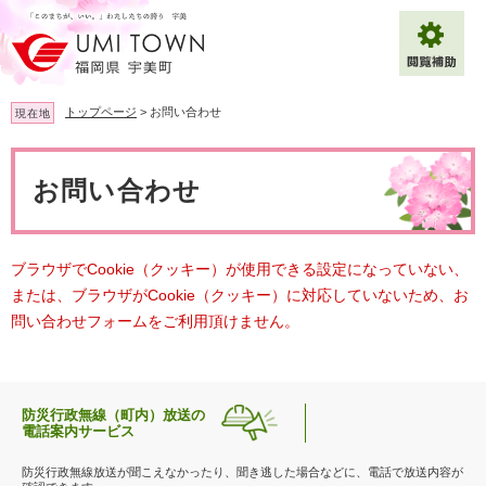
ペ
メ
ー
ニ
ジ
ュ
の
ー
先
を
トップページ
>
お問い合わせ
現在地
頭
飛
で
ば
本
拡大
文字サイズ
標準
す
し
文
お問い合わせ
。
て
背景色変更
白
黒
青
本
文
へ
Multilingual（English・中文・한글）
ブラウザでCookie（クッキー）が使用できる設定になっていない、
または、ブラウザがCookie（クッキー）に対応していないため、お
問い合わせフォームをご利用頂けません。
防災行政無線（町内）放送の
電話案内サービス
防災行政無線放送が聞こえなかったり、聞き逃した場合などに、電話で放送内容が