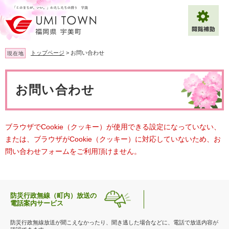
ペ
メ
ー
ニ
ジ
ュ
の
ー
先
を
トップページ
>
お問い合わせ
現在地
頭
飛
で
ば
本
拡大
文字サイズ
標準
す
し
文
お問い合わせ
。
て
背景色変更
白
黒
青
本
文
へ
Multilingual（English・中文・한글）
ブラウザでCookie（クッキー）が使用できる設定になっていない、
または、ブラウザがCookie（クッキー）に対応していないため、お
問い合わせフォームをご利用頂けません。
防災行政無線（町内）放送の
電話案内サービス
防災行政無線放送が聞こえなかったり、聞き逃した場合などに、電話で放送内容が