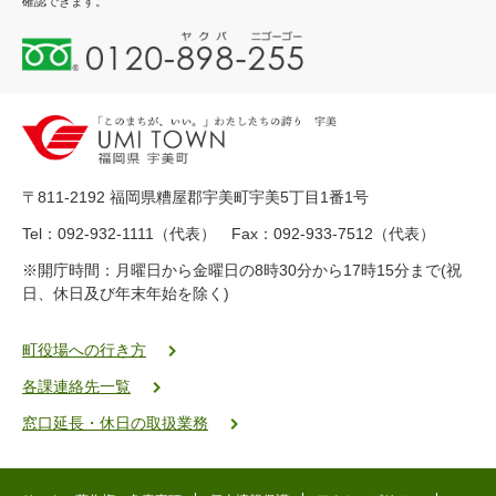
確認できます。
0
1
2
0
-
8
9
〒811-2192 福岡県糟屋郡宇美町宇美5丁目1番1号
8
-
Tel：092-932-1111（代表） Fax：092-933-7512（代表）
2
※開庁時間：月曜日から金曜日の8時30分から17時15分まで(祝
5
日、休日及び年末年始を除く)
5
ヤ
ク
町役場への行き方
バ
各課連絡先一覧
二
ゴ
窓口延長・休日の取扱業務
ー
ゴ
ー