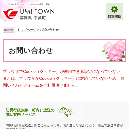
ペ
メ
ー
ニ
ジ
ュ
の
ー
先
を
トップページ
>
お問い合わせ
現在地
頭
飛
で
ば
本
拡大
文字サイズ
標準
す
し
文
お問い合わせ
。
て
背景色変更
白
黒
青
本
文
へ
Multilingual（English・中文・한글）
ブラウザでCookie（クッキー）が使用できる設定になっていない、
または、ブラウザがCookie（クッキー）に対応していないため、お
問い合わせフォームをご利用頂けません。
防災行政無線（町内）放送の
電話案内サービス
防災行政無線放送が聞こえなかったり、聞き逃した場合などに、電話で放送内容が