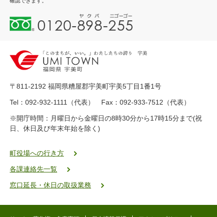
確認できます。
0
1
2
0
-
8
9
〒811-2192 福岡県糟屋郡宇美町宇美5丁目1番1号
8
-
Tel：092-932-1111（代表） Fax：092-933-7512（代表）
2
※開庁時間：月曜日から金曜日の8時30分から17時15分まで(祝
5
日、休日及び年末年始を除く)
5
ヤ
ク
町役場への行き方
バ
各課連絡先一覧
二
ゴ
窓口延長・休日の取扱業務
ー
ゴ
ー