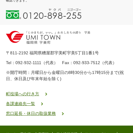
確認できます。
0
1
2
0
-
8
9
〒811-2192 福岡県糟屋郡宇美町宇美5丁目1番1号
8
-
Tel：092-932-1111（代表） Fax：092-933-7512（代表）
2
※開庁時間：月曜日から金曜日の8時30分から17時15分まで(祝
5
日、休日及び年末年始を除く)
5
ヤ
ク
町役場への行き方
バ
各課連絡先一覧
二
ゴ
窓口延長・休日の取扱業務
ー
ゴ
ー