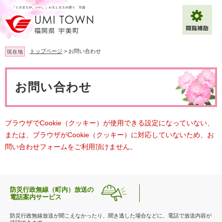
ペ
メ
ー
ニ
ジ
ュ
の
ー
先
を
トップページ
>
お問い合わせ
現在地
頭
飛
で
ば
本
拡大
文字サイズ
標準
す
し
文
お問い合わせ
。
て
背景色変更
白
黒
青
本
文
へ
Multilingual（English・中文・한글）
ブラウザでCookie（クッキー）が使用できる設定になっていない、
または、ブラウザがCookie（クッキー）に対応していないため、お
問い合わせフォームをご利用頂けません。
防災行政無線（町内）放送の
電話案内サービス
防災行政無線放送が聞こえなかったり、聞き逃した場合などに、電話で放送内容が