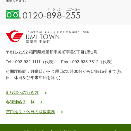
確認できます。
0
1
2
0
-
8
9
〒811-2192 福岡県糟屋郡宇美町宇美5丁目1番1号
8
-
Tel：092-932-1111（代表） Fax：092-933-7512（代表）
2
※開庁時間：月曜日から金曜日の8時30分から17時15分まで(祝
5
日、休日及び年末年始を除く)
5
ヤ
ク
町役場への行き方
バ
各課連絡先一覧
二
ゴ
窓口延長・休日の取扱業務
ー
ゴ
ー