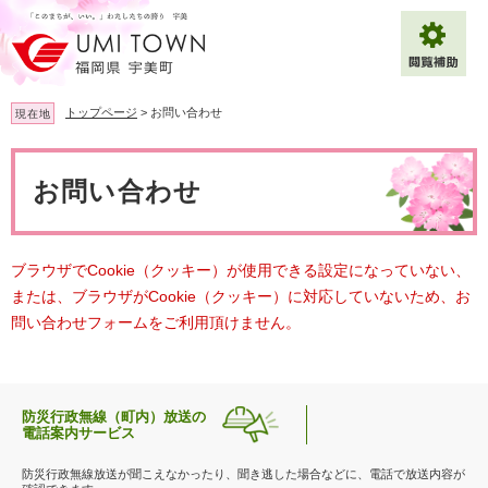
ペ
メ
ー
ニ
ジ
ュ
の
ー
先
を
トップページ
>
お問い合わせ
現在地
頭
飛
で
ば
本
拡大
文字サイズ
標準
す
し
文
お問い合わせ
。
て
背景色変更
白
黒
青
本
文
へ
Multilingual（English・中文・한글）
ブラウザでCookie（クッキー）が使用できる設定になっていない、
または、ブラウザがCookie（クッキー）に対応していないため、お
問い合わせフォームをご利用頂けません。
防災行政無線（町内）放送の
電話案内サービス
防災行政無線放送が聞こえなかったり、聞き逃した場合などに、電話で放送内容が