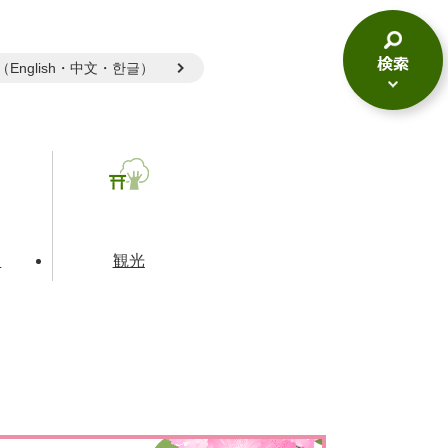
gual（English・中文・한글）
検
索
メ
ニ
ュ
ー
て
観光
とじる
とじる
とじる
和