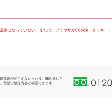
災・安全
る設定になっていない、または、ブラウザがCookie（クッキ
0
線放送が聞こえなかったり、聞き逃した
、電話で放送内容が確認できます。
1
2
0
-
8