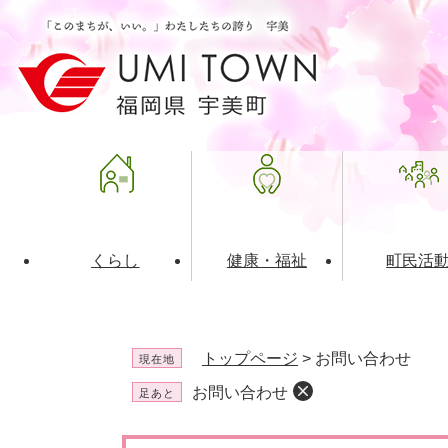
ペ
メ
ー
ニ
ジ
ュ
の
ー
先
を
頭
飛
で
ば
す
し
。
て
本
文
くらし
健康・福祉
町民活
へ
ライフインデックス
福祉・介護
地域コミュニティ
町の概要
入札・発注情報
住民票・
健康
社会教育
町政運営
産業振興
トップページ
>
お問い合わせ
現在地
保険・年金
共働・ボランティア
歴史と文化財
広告事業
ごみ・環
施設案内
企業版ふ
お問い合わせ
足あと
道路・交通・住まい
財政・管財情報
都市計画
本