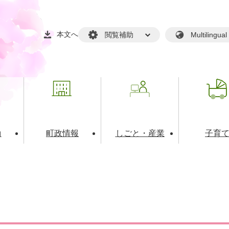
本文へ
閲覧補助
Multilin
動
町政情報
しごと・産業
子育
戸籍・マイナンバー
・生涯学習
税金・料金(個人向け）
文化・スポーツ
広報
税金（事業者向け）
境・衛生
るさと納税
上下水道
職員採用情報
・開発
人権・男女共同参画・平