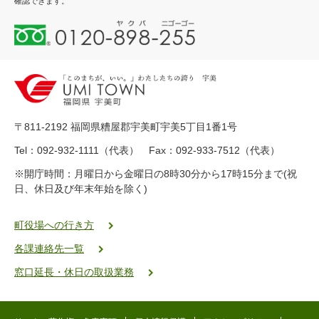
確認できます。
0
1
2
0
-
8
9
〒811-2192 福岡県糟屋郡宇美町宇美5丁目1番1号
8
-
Tel：092-932-1111（代表） Fax：092-933-7512（代表）
2
※開庁時間：月曜日から金曜日の8時30分から17時15分まで(祝
5
日、休日及び年末年始を除く)
5
ヤ
ク
町役場への行き方
バ
各課連絡先一覧
二
ゴ
窓口延長・休日の取扱業務
ー
ゴ
ー