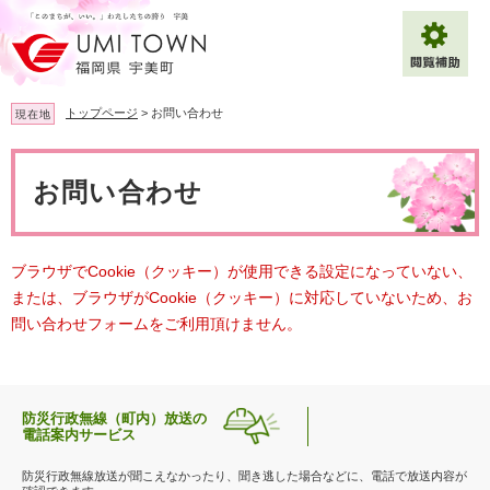
ペ
メ
ー
ニ
ジ
ュ
の
ー
先
を
トップページ
>
お問い合わせ
現在地
頭
飛
で
ば
本
拡大
文字サイズ
標準
す
し
文
お問い合わせ
。
て
背景色変更
白
黒
青
本
文
へ
Multilingual（English・中文・한글）
ブラウザでCookie（クッキー）が使用できる設定になっていない、
または、ブラウザがCookie（クッキー）に対応していないため、お
問い合わせフォームをご利用頂けません。
防災行政無線（町内）放送の
電話案内サービス
防災行政無線放送が聞こえなかったり、聞き逃した場合などに、電話で放送内容が