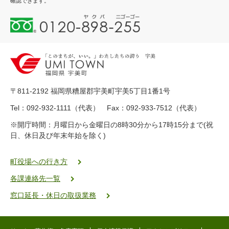
確認できます。
0
1
2
0
-
8
9
〒811-2192 福岡県糟屋郡宇美町宇美5丁目1番1号
8
-
Tel：092-932-1111（代表） Fax：092-933-7512（代表）
2
※開庁時間：月曜日から金曜日の8時30分から17時15分まで(祝
5
日、休日及び年末年始を除く)
5
ヤ
ク
町役場への行き方
バ
各課連絡先一覧
二
ゴ
窓口延長・休日の取扱業務
ー
ゴ
ー