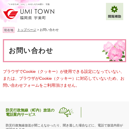
ペ
メ
ー
ニ
ジ
ュ
の
ー
先
を
トップページ
>
お問い合わせ
現在地
頭
飛
で
ば
本
拡大
文字サイズ
標準
す
し
文
お問い合わせ
。
て
背景色変更
白
黒
青
本
文
へ
Multilingual（English・中文・한글）
ブラウザでCookie（クッキー）が使用できる設定になっていない、
または、ブラウザがCookie（クッキー）に対応していないため、お
問い合わせフォームをご利用頂けません。
防災行政無線（町内）放送の
電話案内サービス
防災行政無線放送が聞こえなかったり、聞き逃した場合などに、電話で放送内容が