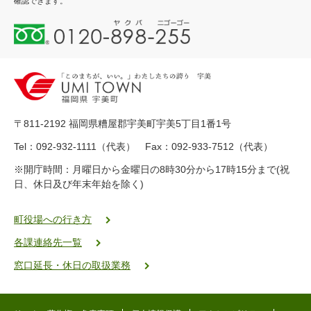
確認できます。
0
1
2
0
-
8
9
〒811-2192 福岡県糟屋郡宇美町宇美5丁目1番1号
8
-
Tel：092-932-1111（代表） Fax：092-933-7512（代表）
2
※開庁時間：月曜日から金曜日の8時30分から17時15分まで(祝
5
日、休日及び年末年始を除く)
5
ヤ
ク
町役場への行き方
バ
各課連絡先一覧
二
ゴ
窓口延長・休日の取扱業務
ー
ゴ
ー