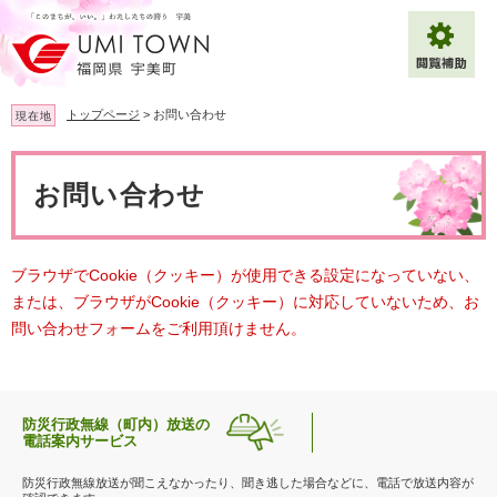
ペ
メ
ー
ニ
ジ
ュ
の
ー
先
を
トップページ
>
お問い合わせ
現在地
頭
飛
で
ば
本
拡大
文字サイズ
標準
す
し
文
お問い合わせ
。
て
背景色変更
白
黒
青
本
文
へ
Multilingual（English・中文・한글）
ブラウザでCookie（クッキー）が使用できる設定になっていない、
または、ブラウザがCookie（クッキー）に対応していないため、お
問い合わせフォームをご利用頂けません。
防災行政無線（町内）放送の
電話案内サービス
防災行政無線放送が聞こえなかったり、聞き逃した場合などに、電話で放送内容が