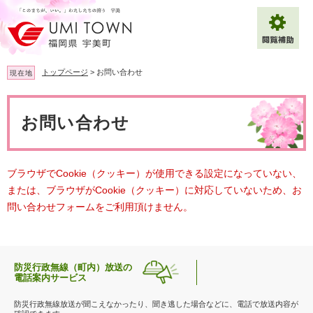
ペ
メ
ー
ニ
ジ
ュ
の
ー
先
を
トップページ
>
お問い合わせ
現在地
頭
飛
で
ば
本
拡大
文字サイズ
標準
す
し
文
お問い合わせ
。
て
背景色変更
白
黒
青
本
文
へ
Multilingual（English・中文・한글）
ブラウザでCookie（クッキー）が使用できる設定になっていない、
または、ブラウザがCookie（クッキー）に対応していないため、お
問い合わせフォームをご利用頂けません。
防災行政無線（町内）放送の
電話案内サービス
防災行政無線放送が聞こえなかったり、聞き逃した場合などに、電話で放送内容が