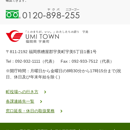
確認できます。
0
1
2
0
-
8
9
〒811-2192 福岡県糟屋郡宇美町宇美5丁目1番1号
8
-
Tel：092-932-1111（代表） Fax：092-933-7512（代表）
2
※開庁時間：月曜日から金曜日の8時30分から17時15分まで(祝
5
日、休日及び年末年始を除く)
5
ヤ
ク
町役場への行き方
バ
各課連絡先一覧
二
ゴ
窓口延長・休日の取扱業務
ー
ゴ
ー