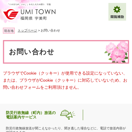
ペ
メ
ー
ニ
ジ
ュ
の
ー
先
を
トップページ
>
お問い合わせ
現在地
頭
飛
で
ば
本
拡大
文字サイズ
標準
す
し
文
お問い合わせ
。
て
背景色変更
白
黒
青
本
文
へ
Multilingual（English・中文・한글）
ブラウザでCookie（クッキー）が使用できる設定になっていない、
または、ブラウザがCookie（クッキー）に対応していないため、お
問い合わせフォームをご利用頂けません。
防災行政無線（町内）放送の
電話案内サービス
防災行政無線放送が聞こえなかったり、聞き逃した場合などに、電話で放送内容が