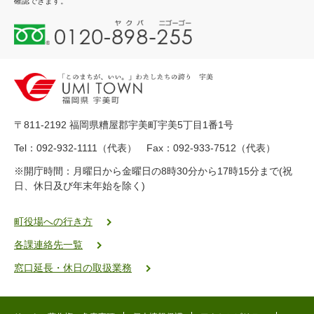
確認できます。
0
1
2
0
-
8
9
〒811-2192 福岡県糟屋郡宇美町宇美5丁目1番1号
8
-
Tel：092-932-1111（代表） Fax：092-933-7512（代表）
2
※開庁時間：月曜日から金曜日の8時30分から17時15分まで(祝
5
日、休日及び年末年始を除く)
5
ヤ
ク
町役場への行き方
バ
各課連絡先一覧
二
ゴ
窓口延長・休日の取扱業務
ー
ゴ
ー