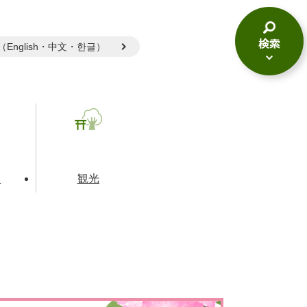
gual（English・中文・한글）
検
索
メ
ニ
ュ
ー
て
観光
とじる
とじる
とじる
和