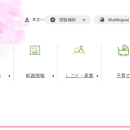
本文へ
閲覧補助
Multilin
動
町政情報
しごと・産業
子育
戸籍・マイナンバー
・生涯学習
税金・料金(個人向け）
文化・スポーツ
広報
税金（事業者向け）
境・衛生
るさと納税
上下水道
職員採用情報
・開発
人権・男女共同参画・平