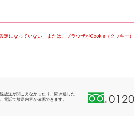
災・安全
る設定になっていない、または、ブラウザがCookie（クッキ
0
線放送が聞こえなかったり、聞き逃した
、電話で放送内容が確認できます。
1
2
0
-
8