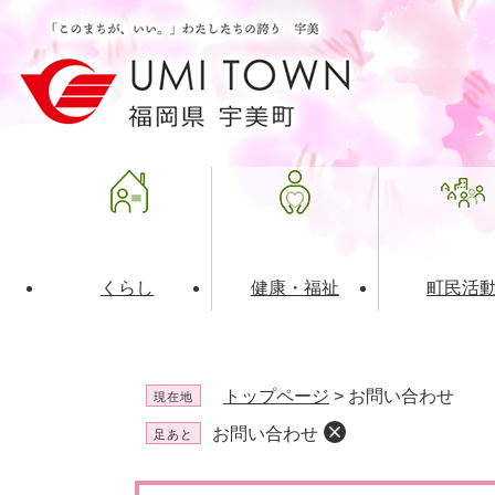
ペ
メ
ー
ニ
ジ
ュ
の
ー
先
を
頭
飛
で
ば
す
し
。
て
本
文
くらし
健康・福祉
町民活
へ
ライフインデックス
福祉・介護
地域コミュニティ
町の概要
入札・発注情報
住民票・
健康
社会教育
町政運営
産業振興
トップページ
>
お問い合わせ
現在地
保険・年金
共働・ボランティア
歴史と文化財
広告事業
ごみ・環
施設案内
企業版ふ
お問い合わせ
足あと
道路・交通・住まい
財政・管財情報
都市計画
本