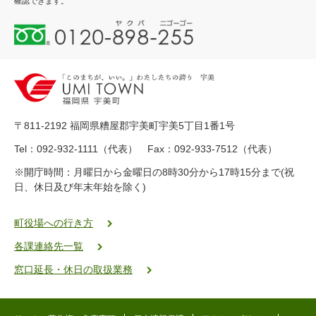
確認できます。
0
1
2
0
-
8
9
〒811-2192 福岡県糟屋郡宇美町宇美5丁目1番1号
8
-
Tel：092-932-1111（代表） Fax：092-933-7512（代表）
2
※開庁時間：月曜日から金曜日の8時30分から17時15分まで(祝
5
日、休日及び年末年始を除く)
5
ヤ
ク
町役場への行き方
バ
各課連絡先一覧
二
ゴ
窓口延長・休日の取扱業務
ー
ゴ
ー