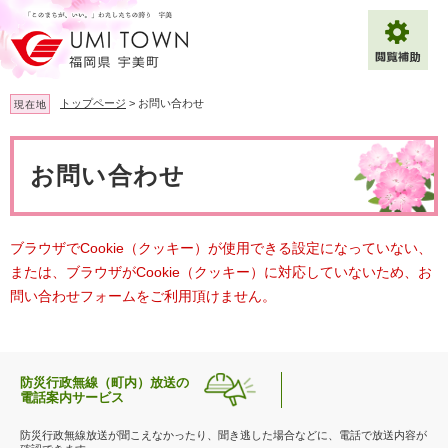
ペ
メ
ー
ニ
ジ
ュ
の
ー
先
を
トップページ
>
お問い合わせ
現在地
頭
飛
で
ば
本
拡大
文字サイズ
標準
す
し
文
お問い合わせ
。
て
背景色変更
白
黒
青
本
文
へ
Multilingual（English・中文・한글）
ブラウザでCookie（クッキー）が使用できる設定になっていない、
または、ブラウザがCookie（クッキー）に対応していないため、お
問い合わせフォームをご利用頂けません。
防災行政無線（町内）放送の
電話案内サービス
防災行政無線放送が聞こえなかったり、聞き逃した場合などに、電話で放送内容が