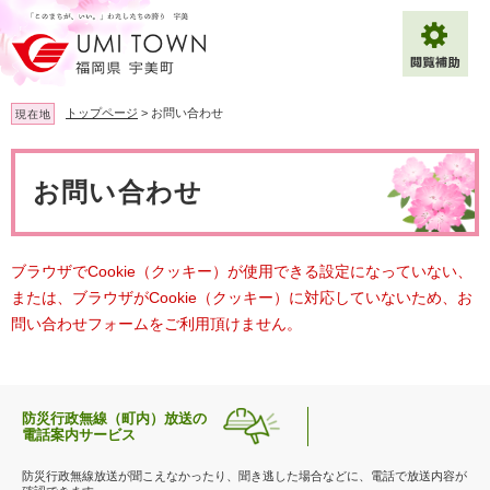
ペ
メ
ー
ニ
ジ
ュ
の
ー
先
を
トップページ
>
お問い合わせ
現在地
頭
飛
で
ば
本
拡大
文字サイズ
標準
す
し
文
お問い合わせ
。
て
背景色変更
白
黒
青
本
文
へ
Multilingual（English・中文・한글）
ブラウザでCookie（クッキー）が使用できる設定になっていない、
または、ブラウザがCookie（クッキー）に対応していないため、お
問い合わせフォームをご利用頂けません。
防災行政無線（町内）放送の
電話案内サービス
防災行政無線放送が聞こえなかったり、聞き逃した場合などに、電話で放送内容が