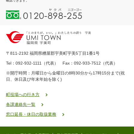
確認できます。
0
1
2
0
-
8
9
〒811-2192 福岡県糟屋郡宇美町宇美5丁目1番1号
8
-
Tel：092-932-1111（代表） Fax：092-933-7512（代表）
2
※開庁時間：月曜日から金曜日の8時30分から17時15分まで(祝
5
日、休日及び年末年始を除く)
5
ヤ
ク
町役場への行き方
バ
各課連絡先一覧
二
ゴ
窓口延長・休日の取扱業務
ー
ゴ
ー