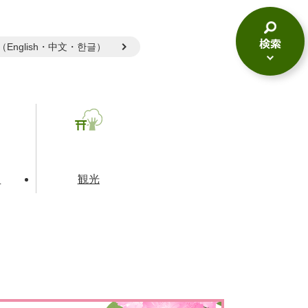
gual（English・中文・한글）
検
索
メ
ニ
ュ
ー
て
観光
とじる
とじる
とじる
和