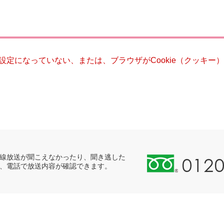
災・安全
る設定になっていない、または、ブラウザがCookie（クッキ
0
線放送が聞こえなかったり、聞き逃した
、電話で放送内容が確認できます。
1
2
0
-
8