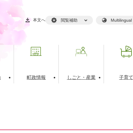
本文へ
閲覧補助
Multilin
動
町政情報
しごと・産業
子育
戸籍・マイナンバー
・生涯学習
税金・料金(個人向け）
文化・スポーツ
広報
税金（事業者向け）
境・衛生
るさと納税
上下水道
職員採用情報
・開発
人権・男女共同参画・平