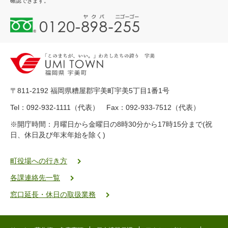
確認できます。
0
1
2
0
-
8
9
〒811-2192 福岡県糟屋郡宇美町宇美5丁目1番1号
8
-
Tel：092-932-1111（代表） Fax：092-933-7512（代表）
2
※開庁時間：月曜日から金曜日の8時30分から17時15分まで(祝
5
日、休日及び年末年始を除く)
5
ヤ
ク
町役場への行き方
バ
各課連絡先一覧
二
ゴ
窓口延長・休日の取扱業務
ー
ゴ
ー