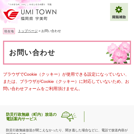
ペ
メ
ー
ニ
ジ
ュ
の
ー
先
を
トップページ
>
お問い合わせ
現在地
頭
飛
で
ば
本
拡大
文字サイズ
標準
す
し
文
お問い合わせ
。
て
背景色変更
白
黒
青
本
文
へ
Multilingual（English・中文・한글）
ブラウザでCookie（クッキー）が使用できる設定になっていない、
または、ブラウザがCookie（クッキー）に対応していないため、お
問い合わせフォームをご利用頂けません。
防災行政無線（町内）放送の
電話案内サービス
防災行政無線放送が聞こえなかったり、聞き逃した場合などに、電話で放送内容が