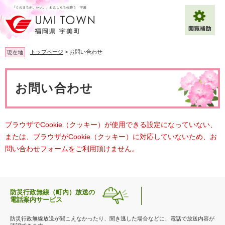
ペ
メ
ー
ニ
ジ
ュ
の
ー
先
を
トップページ
>
お問い合わせ
現在地
頭
飛
で
ば
本
拡大
文字サイズ
標準
す
し
文
お問い合わせ
。
て
背景色変更
白
黒
青
本
文
へ
Multilingual（English・中文・한글）
ブラウザでCookie（クッキー）が使用できる設定になっていない、
または、ブラウザがCookie（クッキー）に対応していないため、お
問い合わせフォームをご利用頂けません。
防災行政無線（町内）放送の
電話案内サービス
防災行政無線放送が聞こえなかったり、聞き逃した場合などに、電話で放送内容が