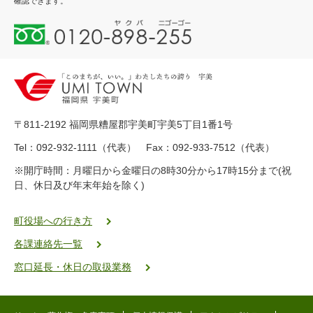
確認できます。
0
1
2
0
-
8
9
〒811-2192 福岡県糟屋郡宇美町宇美5丁目1番1号
8
-
Tel：092-932-1111（代表） Fax：092-933-7512（代表）
2
※開庁時間：月曜日から金曜日の8時30分から17時15分まで(祝
5
日、休日及び年末年始を除く)
5
ヤ
ク
町役場への行き方
バ
各課連絡先一覧
二
ゴ
窓口延長・休日の取扱業務
ー
ゴ
ー