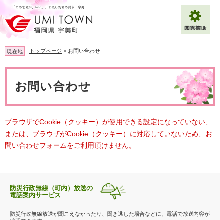
ペ
メ
ー
ニ
ジ
ュ
の
ー
先
を
トップページ
>
お問い合わせ
現在地
頭
飛
で
ば
本
拡大
文字サイズ
標準
す
し
文
お問い合わせ
。
て
背景色変更
白
黒
青
本
文
へ
Multilingual（English・中文・한글）
ブラウザでCookie（クッキー）が使用できる設定になっていない、
または、ブラウザがCookie（クッキー）に対応していないため、お
問い合わせフォームをご利用頂けません。
防災行政無線（町内）放送の
電話案内サービス
防災行政無線放送が聞こえなかったり、聞き逃した場合などに、電話で放送内容が