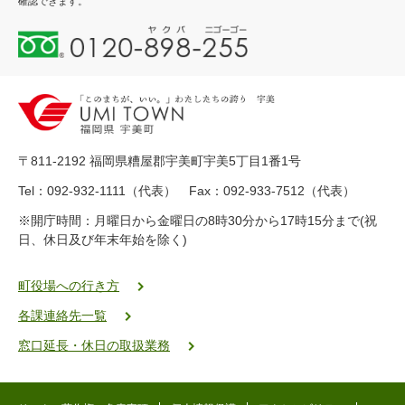
確認できます。
0
1
2
0
-
8
9
〒811-2192 福岡県糟屋郡宇美町宇美5丁目1番1号
8
-
Tel：092-932-1111（代表） Fax：092-933-7512（代表）
2
※開庁時間：月曜日から金曜日の8時30分から17時15分まで(祝
5
日、休日及び年末年始を除く)
5
ヤ
ク
町役場への行き方
バ
各課連絡先一覧
二
ゴ
窓口延長・休日の取扱業務
ー
ゴ
ー