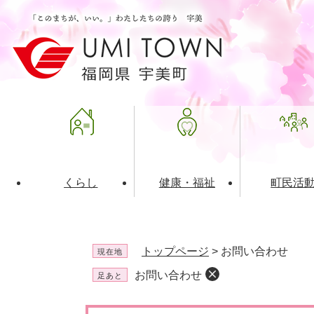
ペ
メ
ー
ニ
ジ
ュ
の
ー
先
を
頭
飛
で
ば
す
し
。
て
本
文
くらし
健康・福祉
町民活
へ
ライフインデックス
福祉・介護
地域コミュニティ
町の概要
入札・発注情報
住民票・
健康
社会教育
町政運営
産業振興
トップページ
>
お問い合わせ
現在地
保険・年金
共働・ボランティア
歴史と文化財
広告事業
ごみ・環
施設案内
企業版ふ
お問い合わせ
足あと
道路・交通・住まい
財政・管財情報
都市計画
本