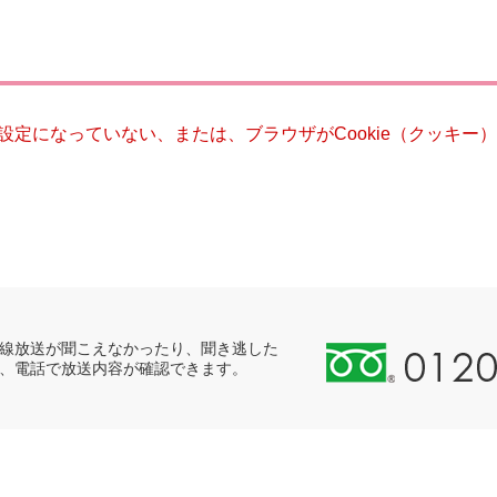
災・安全
る設定になっていない、または、ブラウザがCookie（クッキ
0
線放送が聞こえなかったり、聞き逃した
、電話で放送内容が確認できます。
1
2
0
-
8