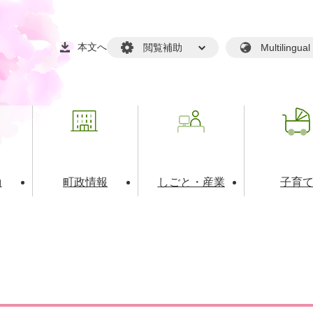
本文へ
閲覧補助
Multilin
動
町政情報
しごと・産業
子育
戸籍・マイナンバー
・生涯学習
税金・料金(個人向け）
文化・スポーツ
広報
税金（事業者向け）
境・衛生
るさと納税
上下水道
職員採用情報
・開発
人権・男女共同参画・平