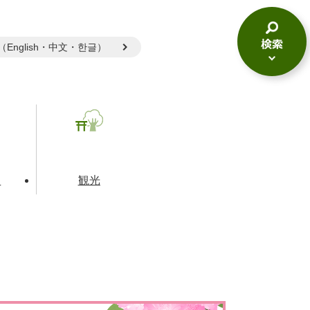
gual（English・中文・한글）
検
索
メ
ニ
ュ
ー
て
観光
とじる
とじる
とじる
和