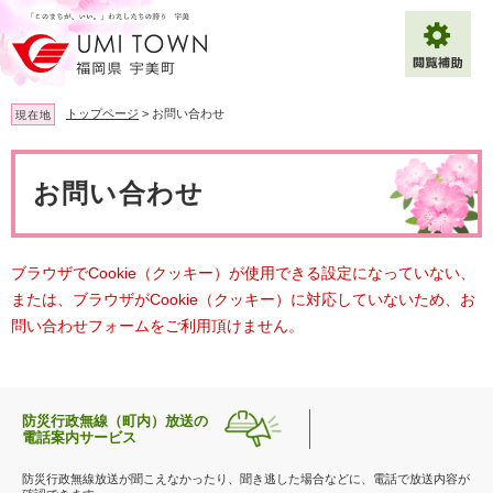
ペ
メ
ー
ニ
ジ
ュ
の
ー
先
を
トップページ
>
お問い合わせ
現在地
頭
飛
で
ば
本
拡大
文字サイズ
標準
す
し
文
お問い合わせ
。
て
背景色変更
白
黒
青
本
文
へ
Multilingual（English・中文・한글）
ブラウザでCookie（クッキー）が使用できる設定になっていない、
または、ブラウザがCookie（クッキー）に対応していないため、お
問い合わせフォームをご利用頂けません。
防災行政無線（町内）放送の
電話案内サービス
防災行政無線放送が聞こえなかったり、聞き逃した場合などに、電話で放送内容が