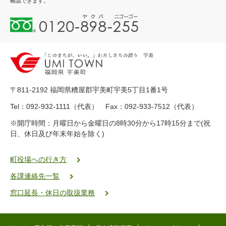
確認できます。
0
1
2
0
-
8
9
〒811-2192 福岡県糟屋郡宇美町宇美5丁目1番1号
8
-
Tel：092-932-1111（代表） Fax：092-933-7512（代表）
2
※開庁時間：月曜日から金曜日の8時30分から17時15分まで(祝
5
日、休日及び年末年始を除く)
5
ヤ
ク
町役場への行き方
バ
各課連絡先一覧
二
ゴ
窓口延長・休日の取扱業務
ー
ゴ
ー